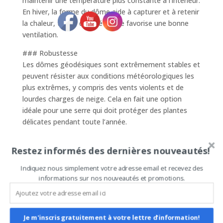
maintenir une température plus constante à l’intérieur.
En hiver, la forme du dôme aide à capturer et à retenir
la chaleur, tandis qu’en été, elle favorise une bonne
ventilation.
### Robustesse
Les dômes géodésiques sont extrêmement stables et
peuvent résister aux conditions météorologiques les
plus extrêmes, y compris des vents violents et de
lourdes charges de neige. Cela en fait une option
idéale pour une serre qui doit protéger des plantes
délicates pendant toute l’année.
### Utilisation de matériaux
Restez informés des dernières nouveautés!
Il est possible d’utiliser une variété de matériaux pour
couvrir le dôme, en fonction des besoins spécifiques
Indiquez nous simplement votre adresse email et recevez des
de votre serre. Par exemple, des plaques de
informations sur nos nouveautés et promotions.
polycarbonate peuvent fournir une excellente clarté
tout en offrant une isolation thermique efficace.
### Modularité
Je m'inscris gratuitement à votre lettre d'information!