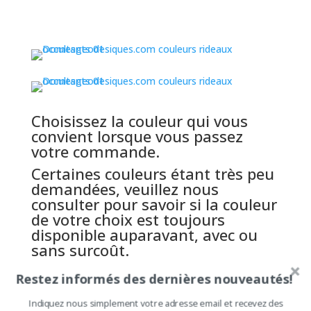
Choisissez la couleur qui vous
convient lorsque vous passez
votre commande.
Certaines couleurs étant très peu
demandées, veuillez nous
consulter pour savoir si la couleur
de votre choix est toujours
disponible auparavant, avec ou
sans surcoût.
Faites une copie d’écran et
Restez informés des dernières nouveautés!
indiquez nous la nuance choisie à
l’aide d’une flèche par exemple.
Indiquez nous simplement votre adresse email et recevez des