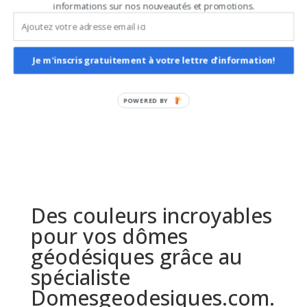
informations sur nos nouveautés et promotions.
Ou contactez-nous via WhatsApp,
nous vous accompagnerons dans
votre choix de nuances.
Je m'inscris gratuitement à votre lettre d'information!
Merci.
Des couleurs incroyables
pour vos dômes
géodésiques grâce au
spécialiste
Domesgeodesiques.com.