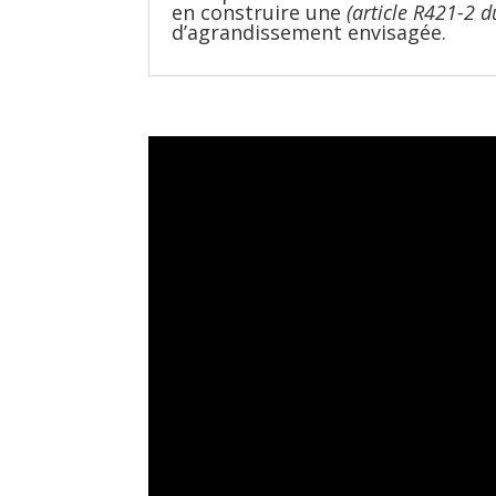
en construire une
(article R421-2 
d’agrandissement envisagée.