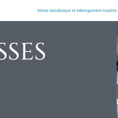
Dôme Géodésique et hébergement Insolite
SSES