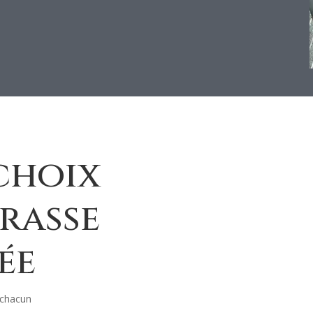
 choix
rasse
ée
 chacun