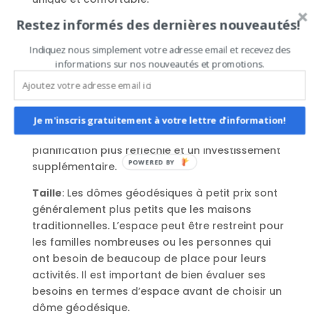
Restez informés des dernières nouveautés!
Inconvénients à prendre en compte
Indiquez nous simplement votre adresse email et recevez des
Forme circulaire
: La forme circulaire des dômes
informations sur nos nouveautés et promotions.
géodésiques peut compliquer l’agencement
intérieur et la disposition des meubles. Des
solutions existent, comme l’utilisation de
meubles sur mesure ou l’installation de cloisons
Je m'inscris gratuitement à votre lettre d'information!
amovibles, mais cela peut nécessiter une
planification plus réfléchie et un investissement
POWERED
supplémentaire.
BY
Taille
: Les dômes géodésiques à petit prix sont
généralement plus petits que les maisons
traditionnelles. L’espace peut être restreint pour
les familles nombreuses ou les personnes qui
ont besoin de beaucoup de place pour leurs
activités. Il est important de bien évaluer ses
besoins en termes d’espace avant de choisir un
dôme géodésique.