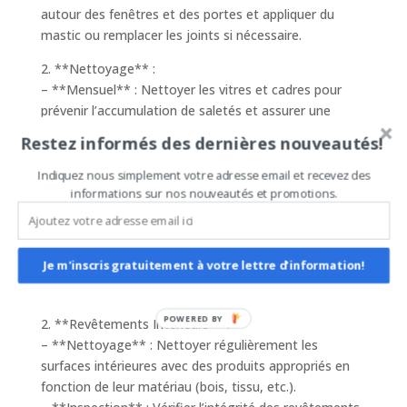
autour des fenêtres et des portes et appliquer du
mastic ou remplacer les joints si nécessaire.
2. **Nettoyage** :
– **Mensuel** : Nettoyer les vitres et cadres pour
prévenir l’accumulation de saletés et assurer une
transparence parfaite.
Restez informés des dernières nouveautés!
#### Intérieur
Indiquez nous simplement votre adresse email et recevez des
1. **Contrôle de l’Humidité** :
informations sur nos nouveautés et promotions.
– **Déshumidificateur** : Utiliser un
déshumidificateur pour maintenir un niveau d’humidité
approprié, particulièrement dans les climats humides.
Je m'inscris gratuitement à votre lettre d'information!
– **Ventilation** : Assurer une bonne ventilation pour
éviter la condensation à l’intérieur du dôme.
POWERED BY
2. **Revêtements Intérieurs** :
– **Nettoyage** : Nettoyer régulièrement les
surfaces intérieures avec des produits appropriés en
fonction de leur matériau (bois, tissu, etc.).