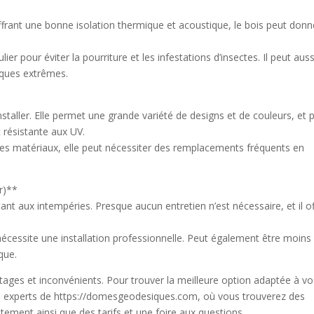
rant une bonne isolation thermique et acoustique, le bois peut donn
er pour éviter la pourriture et les infestations d’insectes. Il peut auss
iques extrêmes.
installer. Elle permet une grande variété de designs et de couleurs, et 
 résistante aux UV.
res matériaux, elle peut nécessiter des remplacements fréquents en
r)**
t aux intempéries. Presque aucun entretien n’est nécessaire, et il of
nécessite une installation professionnelle. Peut également être moins
que.
ages et inconvénients. Pour trouver la meilleure option adaptée à vo
les experts de https://domesgeodesiques.com, où vous trouverez des
ement ainsi que des tarifs et une foire aux questions.