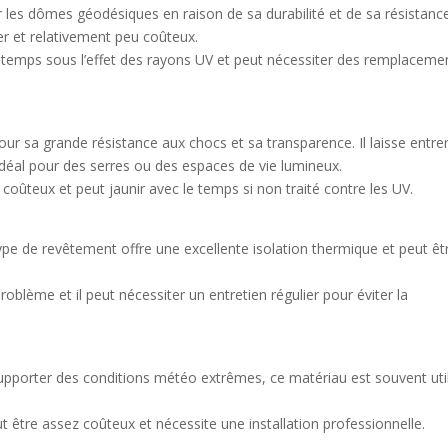
 les dômes géodésiques en raison de sa durabilité et de sa résistanc
yer et relativement peu coûteux.
e temps sous l’effet des rayons UV et peut nécessiter des remplaceme
r sa grande résistance aux chocs et sa transparence. Il laisse entre
idéal pour des serres ou des espaces de vie lumineux.
coûteux et peut jaunir avec le temps si non traité contre les UV.
type de revêtement offre une excellente isolation thermique et peut êt
roblème et il peut nécessiter un entretien régulier pour éviter la
upporter des conditions météo extrêmes, ce matériau est souvent uti
 être assez coûteux et nécessite une installation professionnelle.