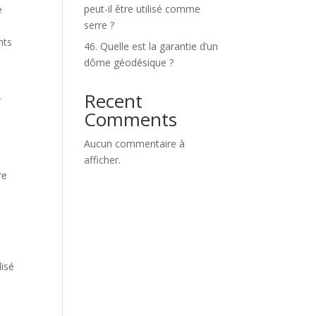
peut-il être utilisé comme
e
serre ?
nts
46. Quelle est la garantie d’un
dôme géodésique ?
Recent
r
Comments
Aucun commentaire à
afficher.
re
lisé