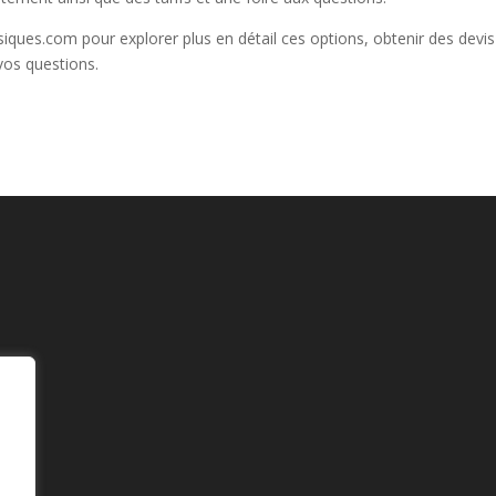
siques.com pour explorer plus en détail ces options, obtenir des devis
vos questions.