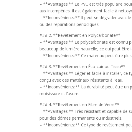
– **Avantages:** Le PVC est très populaire pour
aux intempéries. Il est également facile à netto
– **Inconvénients:** Il peut se dégrader avec l
ou des réparations périodiques.
### 2. **Revêtement en Polycarbonate**
– **Avantages:** Le polycarbonate est connu pou
beaucoup de lumière naturelle, ce qui peut être 
– **Inconvénients:** Ce matériau peut être plus 
### 3. **Revêtement en Éco-cuir ou Tissu**
– **Avantages:** Léger et facile à installer, ce 
conçu avec des matériaux résistants à l’eau.
– **Inconvénients:** La durabilité peut être un p
moisissure et l’usure.
### 4. **Revêtement en Fibre de Verre**
– **Avantages:** Très résistant et capable de s
pour des dômes permanents ou industriels.
– **Inconvénients:** Ce type de revêtement peut