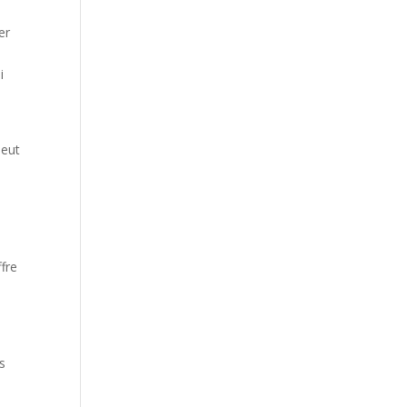
er
i
peut
fre
s