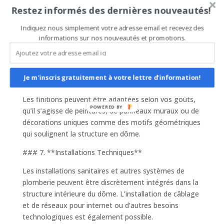
Restez informés des dernières nouveautés!
### 5. **Mobilier et Décoration**
Le mobilier peut être choisi pour s’harmoniser avec la
Indiquez nous simplement votre adresse email et recevez des
informations sur nos nouveautés et promotions.
courbure unique des murs intérieurs. Des meubles
modulables, légers et multifonctionnels sont souvent
privilégiés pour optimiser l’espace.
Je m'inscris gratuitement à votre lettre d'information!
### 6. **Finitions Personnalisées**
Les finitions peuvent être adaptées selon vos goûts,
POWERED BY
qu’il s’agisse de peintures, de panneaux muraux ou de
décorations uniques comme des motifs géométriques
qui soulignent la structure en dôme.
### 7. **Installations Techniques**
Les installations sanitaires et autres systèmes de
plomberie peuvent être discrètement intégrés dans la
structure intérieure du dôme. L’installation de câblage
et de réseaux pour internet ou d’autres besoins
technologiques est également possible.