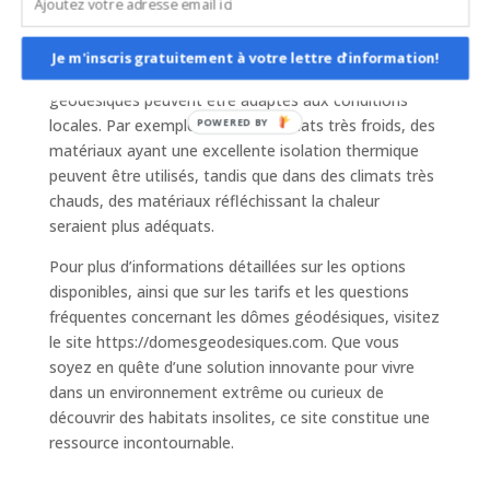
structures échouent.
### 5. Adaptabilité des Matériaux
Je m'inscris gratuitement à votre lettre d'information!
Les matériaux utilisés dans la construction des dômes
géodésiques peuvent être adaptés aux conditions
locales. Par exemple, dans des climats très froids, des
POWERED BY
matériaux ayant une excellente isolation thermique
peuvent être utilisés, tandis que dans des climats très
chauds, des matériaux réfléchissant la chaleur
seraient plus adéquats.
Pour plus d’informations détaillées sur les options
disponibles, ainsi que sur les tarifs et les questions
fréquentes concernant les dômes géodésiques, visitez
le site https://domesgeodesiques.com. Que vous
soyez en quête d’une solution innovante pour vivre
dans un environnement extrême ou curieux de
découvrir des habitats insolites, ce site constitue une
ressource incontournable.