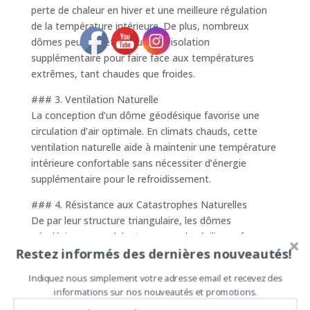
perte de chaleur en hiver et une meilleure régulation
de la température intérieure. De plus, nombreux
dômes peuvent être équipés d’isolation
supplémentaire pour faire face aux températures
extrêmes, tant chaudes que froides.
### 3. Ventilation Naturelle
La conception d’un dôme géodésique favorise une
circulation d’air optimale. En climats chauds, cette
ventilation naturelle aide à maintenir une température
intérieure confortable sans nécessiter d’énergie
supplémentaire pour le refroidissement.
### 4. Résistance aux Catastrophes Naturelles
De par leur structure triangulaire, les dômes
géodésiques possèdent une grande résilience face aux
Restez informés des dernières nouveautés!
forces de la nature. Que ce soit des ouragans dans les
régions tropicales ou des tremblements de terre dans
Indiquez nous simplement votre adresse email et recevez des
les zones sismiques, les dômes géodésiques ont
informations sur nos nouveautés et promotions.
prouvé leur capacité à rester intacts là où d’autres