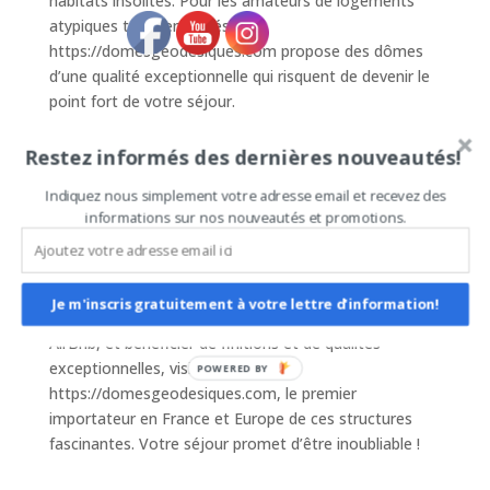
habitats insolites. Pour les amateurs de logements
atypiques très demandés,
https://domesgeodesiques.com propose des dômes
d’une qualité exceptionnelle qui risquent de devenir le
point fort de votre séjour.
En plus d’être pratiques et esthétiques, les dômes
Restez informés des dernières nouveautés!
géodésiques offrent une connexion unique avec la
nature environnante. Situés en plein cœur de paysages
Indiquez nous simplement votre adresse email et recevez des
pittoresques, ils permettent de vivre une expérience
informations sur nos nouveautés et promotions.
immersive sans pareil. Imaginez-vous admirer les
étoiles depuis votre lit ou prendre un café avec une
vue à 360 degrés sur les collines d’Avignon. Pour
Je m'inscris gratuitement à votre lettre d'information!
découvrir ces logements atypiques très demandés sur
AirBnb, et bénéficier de finitions et de qualités
exceptionnelles, visitez
POWERED BY
https://domesgeodesiques.com, le premier
importateur en France et Europe de ces structures
fascinantes. Votre séjour promet d’être inoubliable !