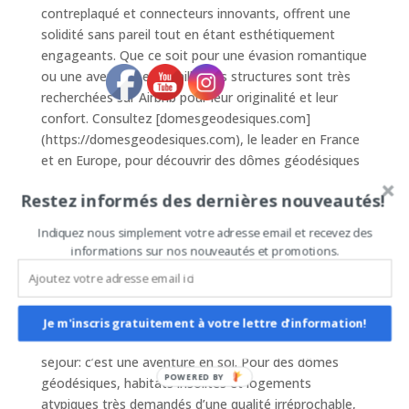
contreplaqué et connecteurs innovants, offrent une
solidité sans pareil tout en étant esthétiquement
engageants. Que ce soit pour une évasion romantique
ou une aventure en famille, ces structures sont très
recherchées sur Airbnb pour leur originalité et leur
confort. Consultez [domesgeodesiques.com]
(https://domesgeodesiques.com), le leader en France
et en Europe, pour découvrir des dômes géodésiques
de belle qualité et superbe finition.
Restez informés des dernières nouveautés!
Vous souhaitez offrir à vos hôtes Airbnb une
Indiquez nous simplement votre adresse email et recevez des
expérience inoubliable? Optez pour un dôme
informations sur nos nouveautés et promotions.
géodésique en contreplaqué doté de connecteurs
innovants. En plus de leur robustesse et de leur design
exceptionnel, ces habitations atypiques attirent une
clientèle avide de nouveauté et d’originalité. Une nuit
Je m'inscris gratuitement à votre lettre d'information!
sous un dôme géodésique est bien plus qu’un simple
séjour: c’est une aventure en soi. Pour des dômes
POWERED BY
géodésiques, habitats insolites et logements
atypiques très demandés d’une qualité irréprochable,