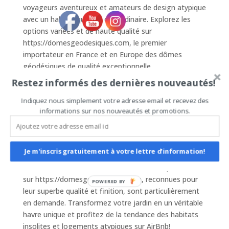
voyageurs aventureux et amateurs de design atypique
avec un habitat qui sort de l’ordinaire. Explorez les
options variées et de haute qualité sur
https://domesgeodesiques.com, le premier
importateur en France et en Europe des dômes
géodésiques de qualité exceptionnelle.
Restez informés des dernières nouveautés!
En choisissant un dôme géodésique de 3m de
diamètre pour votre jardin, vous offrez une expérience
Indiquez nous simplement votre adresse email et recevez des
d’hébergement unique et mémorable sur AirBnb. Ce
informations sur nos nouveautés et promotions.
type de logement atypique est très recherché par les
voyageurs en quête d’aventures nouvelles et insolites.
Non seulement cela embellira votre jardin, mais cela
Je m'inscris gratuitement à votre lettre d'information!
vous permettra également de vous démarquer parmi
les offres traditionnelles. Les structures disponibles
sur https://domesgeodesiques.com, reconnues pour
POWERED BY
leur superbe qualité et finition, sont particulièrement
en demande. Transformez votre jardin en un véritable
havre unique et profitez de la tendance des habitats
insolites et logements atypiques sur AirBnb!