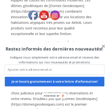
équipés de toutes les commodités modernes. Les
dômes géodésiques de [Domes Geodesiques]
(https://domesgeodesiques.com) combinent
innovation et confort, faisant de vos locations des
habitations atypiques très prisées sur Airbnb. Leurs
produits sont reconnus pour leur qualité
exceptionnelle et leur superbe finition.
## Un Investissement Rentable et Écologique
Restez informés des dernières nouveautés!
Se différencier dans le marché concurrentiel d’Airbnb
n’a jamais été aussi crucial. Les dômes géodésiques
Indiquez nous simplement votre adresse email et recevez des
peuvent être une solution écologique et rentable.
informations sur nos nouveautés et promotions.
Faciles à monter grâce aux connecteurs F3, ces
structures peuvent être installées dans diverses
emplacements naturels sans perturber
Je m'inscris gratuitement à votre lettre d'information!
l’environnement. De plus, la demande croissante pour
des hébergements insolites fait de ces dômes un
choix judicieux pour augmenter vos réservations et
POWERED BY
votre revenu. N’oubliez pas que [Domes Geodesiques]
(https://domesgeodesiques.com) est le premier