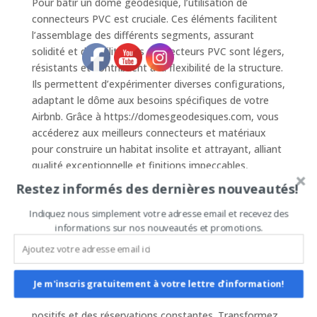
Pour bâtir un dôme géodésique, l’utilisation de
connecteurs PVC est cruciale. Ces éléments facilitent
l’assemblage des différents segments, assurant
solidité et durabilité. Les connecteurs PVC sont légers,
résistants et contribuent à la flexibilité de la structure.
Ils permettent d’expérimenter diverses configurations,
adaptant le dôme aux besoins spécifiques de votre
Airbnb. Grâce à https://domesgeodesiques.com, vous
accéderez aux meilleurs connecteurs et matériaux
pour construire un habitat insolite et attrayant, alliant
qualité exceptionnelle et finitions impeccables,
plaisant aux voyageurs avides d’originalité.
Restez informés des dernières nouveautés!
### Attirez les Voyageurs avec des Logements
Indiquez nous simplement votre adresse email et recevez des
Attractifs
informations sur nos nouveautés et promotions.
Les voyageurs d’aujourd’hui recherchent des
hébergements sortant de l’ordinaire. En investissant
dans un dôme géodésique pour votre Airbnb, vous
Je m'inscris gratuitement à votre lettre d'information!
offrez une expérience mémorable, assurant des avis
positifs et des réservations constantes. Transformez