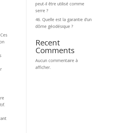
peut-il être utilisé comme
serre ?
46. Quelle est la garantie d’un
dôme géodésique ?
 Ces
Recent
Non
Comments
s
Aucun commentaire à
afficher.
r
tre
if.
rant