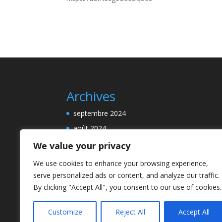
Archives
septembre 2024
août 2024
We value your privacy
We use cookies to enhance your browsing experience,
Categories
serve personalized ads or content, and analyze our traffic.
By clicking "Accept All", you consent to our use of cookies.
En savoir plus!
Mais encore…
Customize
Reject All
Accept All