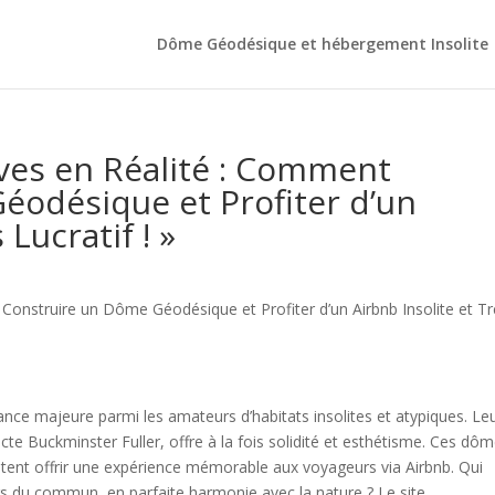
Dôme Géodésique et hébergement Insolite
ves en Réalité : Comment
éodésique et Profiter d’un
 Lucratif ! »
onstruire un Dôme Géodésique et Profiter d’un Airbnb Insolite et Tr
e majeure parmi les amateurs d’habitats insolites et atypiques. Le
ecte Buckminster Fuller, offre à la fois solidité et esthétisme. Ces dô
itent offrir une expérience mémorable aux voyageurs via Airbnb. Qui
rs du commun, en parfaite harmonie avec la nature ? Le site