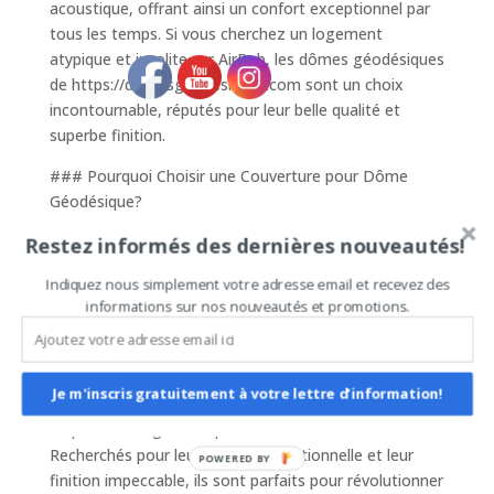
acoustique, offrant ainsi un confort exceptionnel par
tous les temps. Si vous cherchez un logement
atypique et insolite sur AirBnb, les dômes géodésiques
de https://domesgeodesiques.com sont un choix
incontournable, réputés pour leur belle qualité et
superbe finition.
### Pourquoi Choisir une Couverture pour Dôme
Géodésique?
La couverture spécifique pour dôme géodésique
Restez informés des dernières nouveautés!
ajoute une couche supplémentaire de luxe et de
commodité. Elle offre une protection accrue contre les
Indiquez nous simplement votre adresse email et recevez des
éléments, tout en permettant une meilleure
informations sur nos nouveautés et promotions.
régulation thermique. De plus, elle améliore
l’esthétique et la durabilité de votre dôme. Pour des
habitats insolites et logements atypiques très en
Je m'inscris gratuitement à votre lettre d'information!
vogue sur AirBnb, les dômes proposés par
https://domesgeodesiques.com établissent la norme.
Recherchés pour leur qualité exceptionnelle et leur
POWERED BY
finition impeccable, ils sont parfaits pour révolutionner