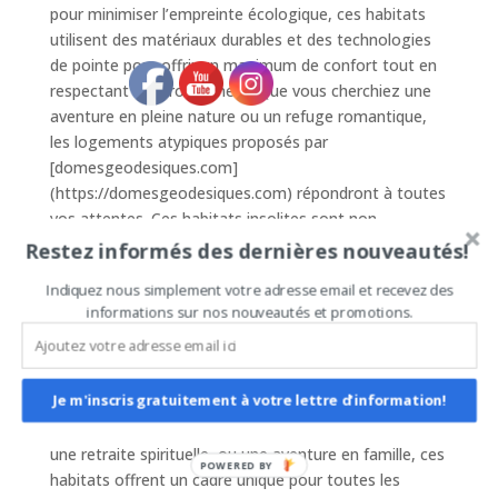
pour minimiser l’empreinte écologique, ces habitats
utilisent des matériaux durables et des technologies
de pointe pour offrir un maximum de confort tout en
respectant l’environnement. Que vous cherchiez une
aventure en pleine nature ou un refuge romantique,
les logements atypiques proposés par
[domesgeodesiques.com]
(https://domesgeodesiques.com) répondront à toutes
vos attentes. Ces habitats insolites sont non
seulement populaires, mais leur qualité et finition
Restez informés des dernières nouveautés!
sublimes en font des options très demandées sur
Indiquez nous simplement votre adresse email et recevez des
AirBnb.
informations sur nos nouveautés et promotions.
## Une Expérience AirBnb Inoubliable
Réserver un dôme géodésique pour votre prochain
Je m'inscris gratuitement à votre lettre d'information!
séjour AirBnb est l’assurance d’une expérience hors du
commun. Que ce soit pour une escapade romantique,
une retraite spirituelle, ou une aventure en famille, ces
POWERED BY
habitats offrent un cadre unique pour toutes les