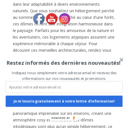
dans leur adaptabilité à divers environnements
naturels. Que vous souhaitiez un hébergement perché
au sommet d’une colline ou niché au cœur d’une forêt,
ces dômes offrent une intégration harmonieuse dans
le paysage. Parfaits pour les amoureux de la nature et
les aventuriers, ces logements atypiques assurent une
expérience mémorable à chaque séjour. Pour
découvrir ces merveilles architecturales, rendez-vous
sur [https://domesgeodesiques.com]
Restez informés des dernières nouveautés!
(https://domesgeodesiques.com), où vous trouverez
une sélection de dômes géodésiques d’une belle
Indiquez nous simplement votre adresse email et recevez des
qualité et de superbe finition, très prisés sur AirBnb.
informations sur nos nouveautés et promotions.
En optant pour un séjour dans un dôme géodésique,
vous offrez à vos invités une expérience unique
marquée par confort et originalité. La structure ronde
Je m'inscris gratuitement à votre lettre d'information!
assure une circulation d’air optimale et une vue
panoramique imprenable sur les environs, créant une
POWERED BY
atmosphère cosy et immersive. Les dômes
géodésiques sont plus qu’un simple hébergement, ce