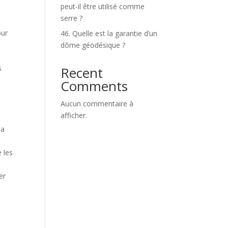
peut-il être utilisé comme
serre ?
our
46. Quelle est la garantie d’un
dôme géodésique ?
s
Recent
Comments
Aucun commentaire à
afficher.
Sa
é
e les
er