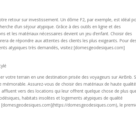
tre retour sur investissement. Un dôme F2, par exemple, est idéal p
herche d’un séjour atypique. Grâce à des outils en ligne et des
ons et les matériaux nécessaires devient un jeu d’enfant. Choisir des
ra de répondre aux attentes des clients les plus exigeants. Pour de
ments atypiques très demandés, visitez [domesgeodesiques.com]
tylé
 votre terrain en une destination prisée des voyageurs sur AirBnb. 
e mémorable. Assurez-vous de choisir des matériaux de haute qualit
s affluent vers des locations qui leur offrent quelque chose de plus qu
ésiques, habitats insolites et logements atypiques de qualité
 de [domesgeodesiques.com](https://domesgeodesiques.com), le premi