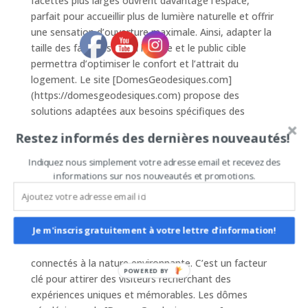
facettes plus larges ouvrent davantage l’espace,
parfait pour accueillir plus de lumière naturelle et offrir
une sensation d’ouverture maximale. Ainsi, adapter la
taille des facettes selon l’usage et le public cible
permettra d’optimiser le confort et l’attrait du
logement. Le site [DomesGeodesiques.com]
(https://domesgeodesiques.com) propose des
solutions adaptées aux besoins spécifiques des
clients, rendant ces habitats atypiques très demandés
Restez informés des dernières nouveautés!
sur AirBnb.
Indiquez nous simplement votre adresse email et recevez des
### Esthétique et Expérience
informations sur nos nouveautés et promotions.
Enfin, la taille des facettes joue un rôle crucial dans
l’expérience visuelle et sensorielle des occupants. Un
dôme bien conçu, avec des facettes proportionnées
Je m'inscris gratuitement à votre lettre d'information!
correctement, peut offrir une vue panoramique
exceptionnelle, permettant aux hôtes de se sentir
connectés à la nature environnante. C’est un facteur
POWERED BY
clé pour attirer des visiteurs recherchant des
expériences uniques et mémorables. Les dômes