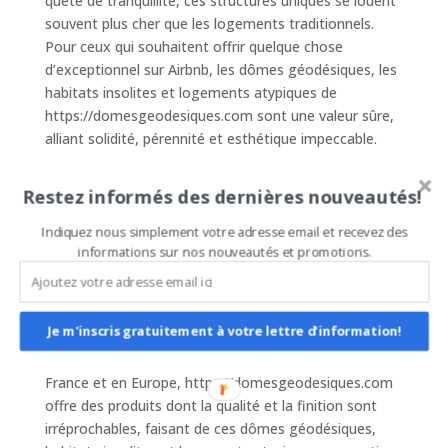
quête de tranquillité, ces structures uniques se louent
souvent plus cher que les logements traditionnels.
Pour ceux qui souhaitent offrir quelque chose
d’exceptionnel sur Airbnb, les dômes géodésiques, les
habitats insolites et logements atypiques de
https://domesgeodesiques.com sont une valeur sûre,
alliant solidité, pérennité et esthétique impeccable.
## Une Expérience Touristique Inoubliable
Restez informés des dernières nouveautés!
Opter pour un séjour dans un dôme géodésique est
une expérience inoubliable qui offre à vos invités un
Indiquez nous simplement votre adresse email et recevez des
souvenir impérissable. De jour comme de nuit, le
informations sur nos nouveautés et promotions.
charme de ces habitats innovants captivera le cœur de
vos visiteurs. Parfaitement isolés, écologiques, et
facilement personnalisables, ils répondent aux
Je m'inscris gratuitement à votre lettre d'information!
attentes des voyageurs en quête de nouveauté et de
beauté naturelle. En tant que premier importateur en
France et en Europe, https://domesgeodesiques.com
offre des produits dont la qualité et la finition sont
irréprochables, faisant de ces dômes géodésiques,