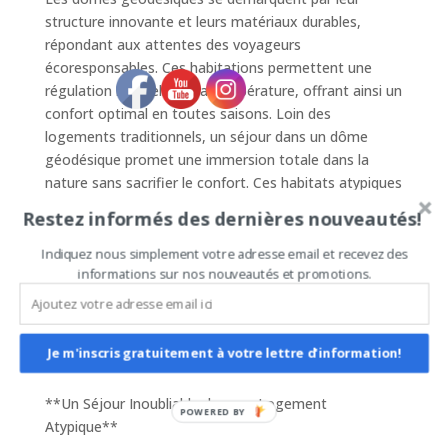
structure innovante et leurs matériaux durables,
répondant aux attentes des voyageurs
écoresponsables. Ces habitations permettent une
régulation naturelle de la température, offrant ainsi un
confort optimal en toutes saisons. Loin des
logements traditionnels, un séjour dans un dôme
géodésique promet une immersion totale dans la
nature sans sacrifier le confort. Ces habitats atypiques
attirent de plus en plus d’amateurs de vacances
Restez informés des dernières nouveautés!
alternatives et sont très prisés sur AirBnB. Pour
découvrir les meilleurs dômes géodésiques, habitats
Indiquez nous simplement votre adresse email et recevez des
informations sur nos nouveautés et promotions.
insolites et logements atypiques, rendez-vous sur
[https://domesgeodesiques.com]
(https://domesgeodesiques.com). Ce site est le
premier importateur en France et Europe, assurant
Je m'inscris gratuitement à votre lettre d'information!
des produits de belle qualité et de superbe finition.
**Un Séjour Inoubliable dans un Logement
POWERED BY
Atypique**