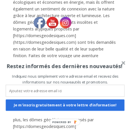
écologiques et économes en énergie, mais ils offrent
également un sentiment de connexion avec la nature
grâce à leur architecture ouverte et lumineuse. Les
dômes géodésiques, les habitats insolites et
logements atypiques proposés par
[https://domesgeodesiques.com]
(https://domesgeodesiques.com) sont très demandés
en raison de leur belle qualité et de leur superbe
finition. Faites de votre voyage une aventure
mémorable en séjournant dans un dôme géodésique.
Restez informés des dernières nouveautés!
### Les Avantages des Dômes Géodésiques sur
Indiquez nous simplement votre adresse email et recevez des
Airbnb
informations sur nos nouveautés et promotions.
Sur Airbnb, les dômes géodésiques séduisent par leur
originalité et leur attrait visuel. Avec leur design
futuriste et leur résistance aux intempéries, ces
Je m'inscris gratuitement à votre lettre d'information!
structures sont parfaites pour des séjours en pleine
nature ou dans des environnements plus urbains. De
plus, les dômes géodésiques proposés par
POWERED BY
[https://domesgeodesiques.com]