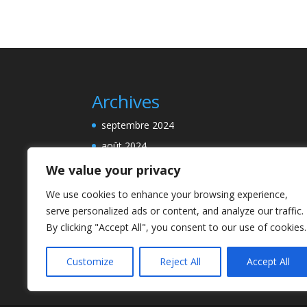
Archives
septembre 2024
août 2024
We value your privacy
We use cookies to enhance your browsing experience,
Categories
serve personalized ads or content, and analyze our traffic.
By clicking "Accept All", you consent to our use of cookies.
En savoir plus!
Mais encore…
Customize
Reject All
Accept All