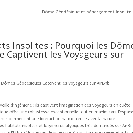
Dôme Géodésique et hébergement Insolite
ats Insolites : Pourquoi les Dôm
 Captivent les Voyageurs sur
es Dômes Géodésiques Captivent les Voyageurs sur AirBnb !
le d’ingénierie ; ils captivent l’imagination des voyageurs en quête
rique offre une robustesse exceptionnelle tout en maximisant l’espac
dômes permettent une interaction harmonieuse avec la nature
es habitats insolites et logements atypiques très demandés sur AirB
s.com](https://domesgeodesiques.com) sont très populaires et admir