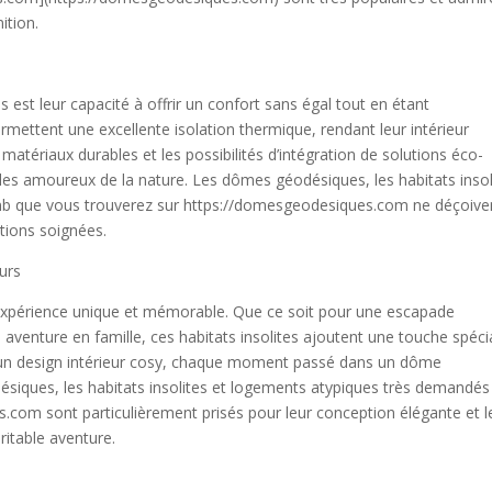
ition.
est leur capacité à offrir un confort sans égal tout en étant
mettent une excellente isolation thermique, rendant leur intérieur
e matériaux durables et les possibilités d’intégration de solutions éco-
 les amoureux de la nature. Les dômes géodésiques, les habitats insol
nb que vous trouverez sur https://domesgeodesiques.com ne déçoive
itions soignées.
urs
xpérience unique et mémorable. Que ce soit pour une escapade
 aventure en famille, ces habitats insolites ajoutent une touche spéci
un design intérieur cosy, chaque moment passé dans un dôme
siques, les habitats insolites et logements atypiques très demandés
.com sont particulièrement prisés pour leur conception élégante et l
ritable aventure.