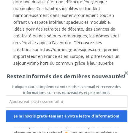
pour une durabilité et une efficacité énergétique
maximales. Ces habitats insolites se fondent
harmonieusement dans leur environnement tout en
offrant un espace intérieur spacieux et modulable.
Idéals pour des retraites de détente, des séances de
créativité ou des séjours romantiques, les dômes sont
un véritable appel à l’aventure. Découvrez ces
créations sur https://domesgeodesiques.com, premier
importateur en France et en Europe, et offrez-vous un
séjour Airbnb hors du commun grâce à leur superbe
qualité et finition.
Restez informés des dernières nouveautés!
### Pourquoi Choisir les Dômes Géodésiques pour
Indiquez nous simplement votre adresse email et recevez des
Votre Séjour Airbnb ?
informations sur nos nouveautés et promotions.
Les dômes géodésiques représentés sur
https://domesgeodesiques.com sont avant tout une
invitation à vivre autrement. Leur forme unique
Je m'inscris gratuitement à votre lettre d'information!
permet une meilleure répartition de la chaleur et une
acoustique incomparable. Que vous soyez amateur de
glamping ou à la recherche d’une nouvelle expérience