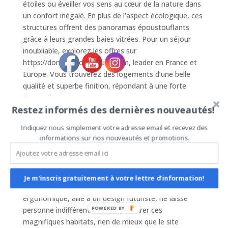
étoiles ou éveiller vos sens au cœur de la nature dans
un confort inégalé. En plus de l’aspect écologique, ces
structures offrent des panoramas époustouflants
grâce à leurs grandes baies vitrées. Pour un séjour
inoubliable, explorez les offres sur
https://domesgeodesiques.com, leader en France et
Europe. Vous trouverez des logements d’une belle
qualité et superbe finition, répondant à une forte
demande.
Restez informés des dernières nouveautés!
La tendance actuelle sur Airbnb montre un
engouement particulier pour les habitations insolites,
Indiquez nous simplement votre adresse email et recevez des
informations sur nos nouveautés et promotions.
notamment les dômes géodésiques. Ces logements
atypiques combinent modernité, écologie et
innovation architecturale. Ils sont parfaits pour ceux
qui souhaitent sortir des sentiers battus et vivre une
Je m'inscris gratuitement à votre lettre d'information!
expérience hors du commun. L’intérieur spacieux et
ergonomique, allié à un design futuriste, ne laisse
POWERED BY
personne indifférent. Pour se procurer ces
magnifiques habitats, rien de mieux que le site