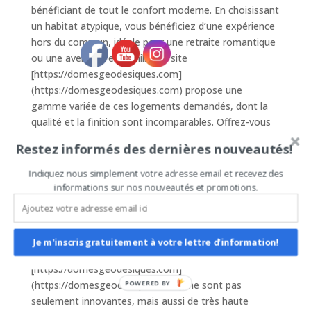
bénéficiant de tout le confort moderne. En choisissant
un habitat atypique, vous bénéficiez d’une expérience
hors du commun, idéale pour une retraite romantique
ou une aventure en famille. Le site
[https://domesgeodesiques.com]
(https://domesgeodesiques.com) propose une
gamme variée de ces logements demandés, dont la
qualité et la finition sont incomparables. Offrez-vous
une escapade mémorable dans un cadre exceptionnel.
Restez informés des dernières nouveautés!
## Un Investissement de Qualité pour Votre AirBnb
Indiquez nous simplement votre adresse email et recevez des
informations sur nos nouveautés et promotions.
Opter pour des dômes géodésiques comme
investissements pour AirBnb est une décision
judicieuse. Leur popularité croissante assure un taux
élevé de réservation et un excellent retour sur
Je m'inscris gratuitement à votre lettre d'information!
investissement. Ces structures, proposées par
[https://domesgeodesiques.com]
(https://domesgeodesiques.com), ne sont pas
POWERED BY
seulement innovantes, mais aussi de très haute