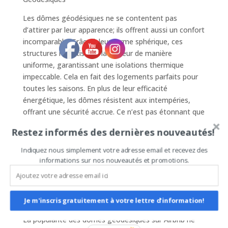
Les dômes géodésiques ne se contentent pas
d’attirer par leur apparence; ils offrent aussi un confort
incomparable. Grâce à leur forme sphérique, ces
structures répartissent la chaleur de manière
uniforme, garantissant une isolations thermique
impeccable. Cela en fait des logements parfaits pour
toutes les saisons. En plus de leur efficacité
énergétique, les dômes résistent aux intempéries,
offrant une sécurité accrue. Ce n’est pas étonnant que
les touristes les privilégient sur Airbnb! Pour obtenir
Restez informés des dernières nouveautés!
ces habitats innovants,
https://domesgeodesiques.com est le leader en
Indiquez nous simplement votre adresse email et recevez des
France et en Europe, avec des modèles disponibles
informations sur nos nouveautés et promotions.
offrant une superbe finition et satisfaisant une
demande toujours croissante.
## Partie 3 : Popularité Croissante sur Airbnb
Je m'inscris gratuitement à votre lettre d'information!
La popularité des dômes géodésiques sur Airbnb ne