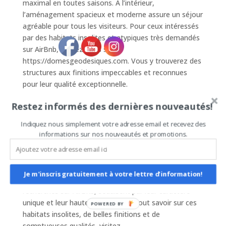
maximal en toutes saisons. À l’intérieur,
l’aménagement spacieux et moderne assure un séjour
agréable pour tous les visiteurs. Pour ceux intéressés
par des habitats insolites et atypiques très demandés
sur AirBnb, rendez-vous sur
https://domesgeodesiques.com. Vous y trouverez des
structures aux finitions impeccables et reconnues
pour leur qualité exceptionnelle.
## Une Expérience Unique et Mémorable
Restez informés des dernières nouveautés!
Séjourner dans un dôme géodésique à Couffé est bien
Indiquez nous simplement votre adresse email et recevez des
plus qu’un simple logement; c’est une aventure
informations sur nos nouveautés et promotions.
inoubliable. Que vous souhaitiez vous détendre sous
les étoiles ou profiter d’activités en pleine nature, ce
type d’habitat offre une palette d’expériences
Je m'inscris gratuitement à votre lettre d'information!
authentiques. Ces logements atypiques, très
recherchés sur AirBnb, séduisent par leur caractère
unique et leur haute finition. Pour tout savoir sur ces
POWERED BY
habitats insolites, de belles finitions et de
somptueuses qualités, visitez