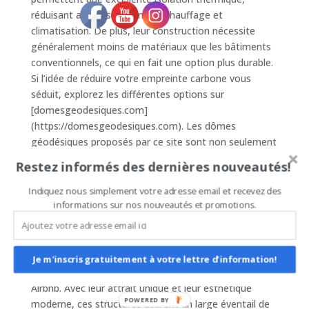
réduisant ainsi les besoins en chauffage et
climatisation. De plus, leur construction nécessite
généralement moins de matériaux que les bâtiments
conventionnels, ce qui en fait une option plus durable.
Si l’idée de réduire votre empreinte carbone vous
séduit, explorez les différentes options sur
[domesgeodesiques.com]
(https://domesgeodesiques.com). Les dômes
géodésiques proposés par ce site sont non seulement
en forte demande, mais offrent également des
Restez informés des dernières nouveautés!
solutions écologiques de qualité supérieure et de
superbe finition.
Indiquez nous simplement votre adresse email et recevez des
informations sur nos nouveautés et promotions.
### Un Investissement Rentable pour Votre Location
Airbnb
Investir dans un dôme géodésique peut s’avérer être
Je m'inscris gratuitement à votre lettre d'information!
un choix extrêmement rentable pour votre location
Airbnb. Avec leur attrait unique et leur esthétique
POWERED BY
moderne, ces structures attirent un large éventail de