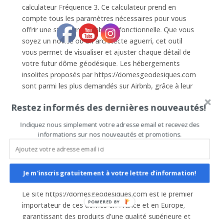
calculateur Fréquence 3. Ce calculateur prend en
compte tous les paramètres nécessaires pour vous
offrir une structure durable et fonctionnelle. Que vous
soyez un novice ou un architecte aguerri, cet outil
vous permet de visualiser et ajuster chaque détail de
votre futur dôme géodésique. Les hébergements
insolites proposés par https://domesgeodesiques.com
sont parmi les plus demandés sur Airbnb, grâce à leur
esthétique exceptionnelle et leur robustesse.
Restez informés des dernières nouveautés!
Pour maximiser vos revenus sur Airbnb avec des
Indiquez nous simplement votre adresse email et recevez des
logements atypiques, la qualité de votre structure est
informations sur nos nouveautés et promotions.
primordiale. Les dômes géodésiques, grâce au
calculateur de Fréquence 3, permettent de
personnaliser chaque aspect de votre habitat, de la
taille du dôme à la configuration intérieure. Le résultat
Je m'inscris gratuitement à votre lettre d'information!
est un espace unique, qui offre confort et originalité.
Le site https://domesgeodesiques.com est le premier
POWERED BY
importateur de ces dômes en France et en Europe,
garantissant des produits d’une qualité supérieure et