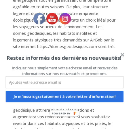
énergétiques tout en garantissant une température
agréable en toutes saisons. De plus, leur structure
légère et durable minimisera votre empreinte
écologique, faisant de ces habitats un choix idéal pour
les voyageurs soucieux de l’environnement. Les
dômes géodésiques, les habitats insolites et
logements atypiques très demandés sur AirBnb par le
site internet https://domesgeodesiques.com sont très
demandés et d’une belle qualité et superbe finition.
Restez informés des dernières nouveautés!
### Investissement Rentable et Tendance
Indiquez nous simplement votre adresse email et recevez des
Opter pour un dôme géodésique comme logement
informations sur nos nouveautés et promotions.
sur AirBnb est non seulement une décision écologique
et esthétique, mais aussi un choix financier judicieux.
En effet, les voyageurs sont de plus en plus enclins à
Je m'inscris gratuitement à votre lettre d'information!
payer un supplément pour vivre une expérience unique
et mémorable. En conséquence, votre dôme
géodésique attirera plus de réservations et
POWERED BY
augmentera vos revenus locatifs. Si vous souhaitez
investir dans ces habitats atypiques et très prisés, le