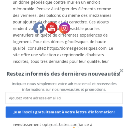
un dôme géodésique contre mur en un endroit
mémorable. Pensez à intégrer des éléments comme
des verrières, des balcons ou même des mezzanines
pour ajouter du charme et du caractère. Ces ajouts
rendent votre listing Airbnb irrésistible pour les
aventuriers en quête de différentes expériences de
logement. Pour des dômes géodésiques de haute
qualité, consultez https://domesgeodesiques.com. Le
site offre une sélection exceptionnelle d’habitats
insolites, tous très demandés pour leur qualité, leur
superbe finition et leur originalité.
Restez informés des dernières nouveautés!
### Rentabiliser Votre Investissement avec un
Indiquez nous simplement votre adresse email et recevez des
Logement Prisé
informations sur nos nouveautés et promotions.
Investir dans un dôme géodésique contre mur sur
Airbnb peut être extrêmement rentable. Grâce à leur
popularité croissante, ces logements atypiques
attirent un large public, prêt à payer un bon prix pour
Je m'inscris gratuitement à votre lettre d'information!
une expérience unique. Pour garantir un retour sur
investissement optimal, faites confiance à