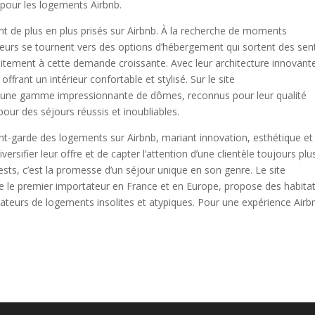
 pour les logements Airbnb.
nt de plus en plus prisés sur Airbnb. À la recherche de moments
eurs se tournent vers des options d’hébergement qui sortent des sent
tement à cette demande croissante. Avec leur architecture innovant
ffrant un intérieur confortable et stylisé. Sur le site
 une gamme impressionnante de dômes, reconnus pour leur qualité
 pour des séjours réussis et inoubliables.
nt-garde des logements sur Airbnb, mariant innovation, esthétique et
iversifier leur offre et de capter l’attention d’une clientèle toujours plu
uests, c’est la promesse d’un séjour unique en son genre. Le site
e premier importateur en France et en Europe, propose des habita
mateurs de logements insolites et atypiques. Pour une expérience Airb