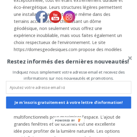
exceptionnelle, tout en étant extrêmement durable et
éco-énergétique. Leurs structures légères permettent
une installation rapide et simple même dans des
terrains accidentés. En choisissant un dôme
géodésique, non seulement vous offrez une
expérience inoubliable, mais vous faites également un
choix respectueux de l’environnement. Le site
https://domesgeodesiques.com propose des modèles
très demandés, réputés pour leur belle qualité et
Restez informés des dernières nouveautés!
superbe finition. Envisagez un dôme géodésique pour
offrir un logement insolite et unique à vos invités.
Indiquez nous simplement votre adresse email et recevez des
informations sur nos nouveautés et promotions.
#### Comment Aménager un Dôme Géodésique ?
Aménager un dôme géodésique peut être aussi créatif
que sa construction. L’intérieur ouvert et spacieux
Je m'inscris gratuitement à votre lettre d'information!
permet une polyvalence incroyable pour le design.
Pensez à des meubles modulables et
multifonctionnels pour maximiser l’espace. L’ajout de
POWERED BY
grandes fenêtres et de lucarnes est une excellente
idée pour profiter de la lumière naturelle. Les options