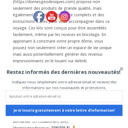
(https://domesgeodesiques.com) propose non
seulement des produits de grande qualité, mais
également des kits de montage complets et des
instructions claires pour vous accompagner dans ce
voyage. Ces kits sont conçus pour être assemblés
facilement, même par les novices en bricolage. En
apprenant à construire votre propre dôme, vous
pouvez non seulement créer un espace de vie unique
mais aussi potentiellement générer des revenus
impressionnants en le louant sur Airbnb.
Restez informés des dernières nouveautés!
## Rentabilisez votre Habitat Atypique
Une fois votre dôme géodésique monté, il est temps
Indiquez nous simplement votre adresse email et recevez des
informations sur nos nouveautés et promotions.
de le transformer en une source de revenus passifs.
Les voyageurs et les amateurs de séjours insolites
sont constamment à la recherche de logements
atypiques sur Airbnb. Les dômes, avec leur cachet et
Je m'inscris gratuitement à votre lettre d'information!
leur originalité, répondent parfaitement à cette
demande. En collaborant avec
[domesgeodesiques.com]
POWERED BY