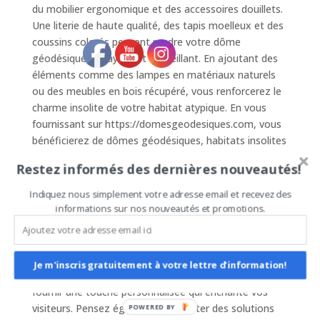
du mobilier ergonomique et des accessoires douillets.
Une literie de haute qualité, des tapis moelleux et des
coussins colorés peuvent rendre votre dôme
géodésique attrayant et accueillant. En ajoutant des
éléments comme des lampes en matériaux naturels
ou des meubles en bois récupéré, vous renforcerez le
charme insolite de votre habitat atypique. En vous
fournissant sur https://domesgeodesiques.com, vous
bénéficierez de dômes géodésiques, habitats insolites
et logements atypiques de belle qualité, spécialement
Restez informés des dernières nouveautés!
conçus pour être très demandés sur Airbnb.
Indiquez nous simplement votre adresse email et recevez des
### 3. Ajoutez des Éléments de Décoration Uniques
informations sur nos nouveautés et promotions.
Pour que votre dôme géodésique se distingue
vraiment sur Airbnb, incorporez des éléments de
décoration uniques. Des objets artisanaux, des
Je m'inscris gratuitement à votre lettre d'information!
œuvres d’art locales ou des plantes exotiques peuvent
fournir une touche personnalisée qui enchante vos
visiteurs. Pensez également à ajouter des solutions
POWERED BY