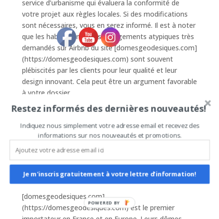
service d’urbanisme qui évaluera la conformité de
votre projet aux règles locales. Si des modifications
sont nécessaires, vous en serez informé. Il est à noter
que les habitats insolites et logements atypiques très
demandés sur Airbnb du site [domesgeodesiques.com]
(https://domesgeodesiques.com) sont souvent
plébiscités par les clients pour leur qualité et leur
design innovant. Cela peut être un argument favorable
à votre dossier.
Restez informés des dernières nouveautés!
## Obtenez Votre Autorisation
Indiquez nous simplement votre adresse email et recevez des
Une fois que votre dossier est accepté et que vous
informations sur nos nouveautés et promotions.
avez reçu votre permis de construire, vous pouvez
démarrer votre projet. Veillez à respecter
scrupuleusement les plans validés pour éviter toute
complication légale. Si vous cherchez une option de
Je m'inscris gratuitement à votre lettre d'information!
qualité pour votre construction, le site
[domesgeodesiques.com]
POWERED BY
(https://domesgeodesiques.com) est le premier
importateur en France et en Europe. Leurs dômes