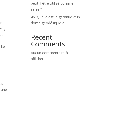
peut-il être utilisé comme
serre ?
46. Quelle est la garantie d’un
r
dôme géodésique ?
es y
Les
Recent
Comments
. Le
Aucun commentaire à
afficher.
es
n une