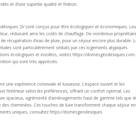
és et d’une superbe qualité et finition.
éodésiques 2V sont conçus pour être écologiques et économiques. Leu
leur, réduisant ainsi les coûts de chauffage. De nombreux propriétair
de récupération d’eau de pluie, pour un séjour encore plus durable. 
tales sont particulièrement séduits par ces logements atypiques
ations écologiques et insolites, visitez https://domesgeodesiques.com
inition qui sont très appréciés.
e une expérience conviviale et luxueuse. L’espace ouvert et les
r l’intérieur selon les préférences, offrant un confort optimal. Les
de vie spacieux, agrémenté d’aménagements haut de gamme tels que d
e des cheminées. Ces touches de luxe transforment chaque séjour e
ments uniques, consultez https://domesgeodesiques